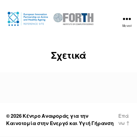
Μενού
Κέντρο
Αναφοράς
για
την
Σχετικά
Καινοτομία
στην
Ενεργό
και
Υγιή
Γήρανση
© 2026
Κέντρο Αναφοράς για την
Επά
νω
↑
Καινοτομία στην Ενεργό και Υγιή Γήρανση